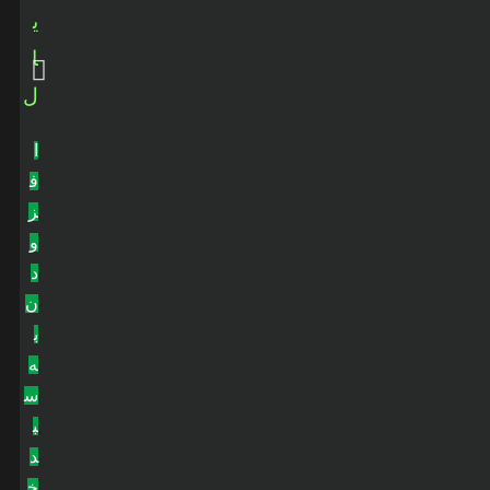
ی
ا
ل
ا
ف
ز
و
د
ن
ب
ه
س
ب
د
خ