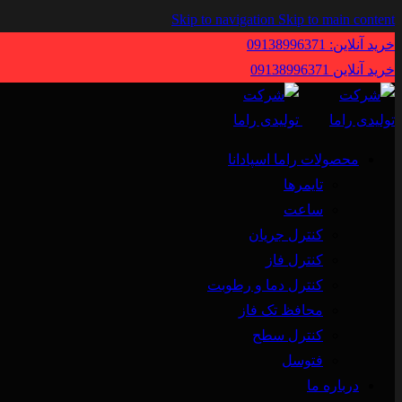
Skip to navigation
Skip to main content
خرید آنلاین: 09138996371
خرید آنلاین 09138996371
محصولات راما اسپادانا
تایمرها
ساعت
کنترل جریان
کنترل فاز
کنترل دما و رطوبت
محافظ تک فاز
کنترل سطح
فتوسل
درباره ما