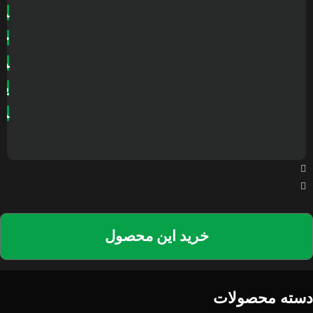
د
خ
ر
ی
د
خرید این محصول
دسته محصولات