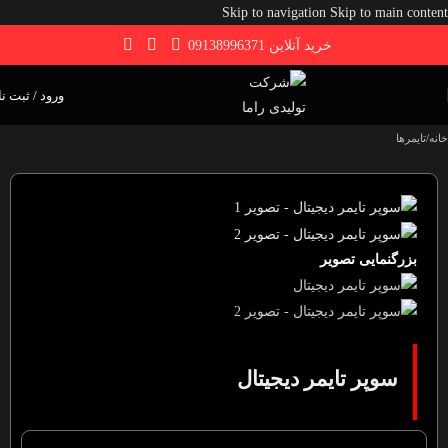
Skip to navigation
Skip to main content
خرید آنلاین 09138996371
ورود / ثبت نا
خانه
/
تایمرها
بزرگنمایی تصویر
سوپر تایمر دیجیتال